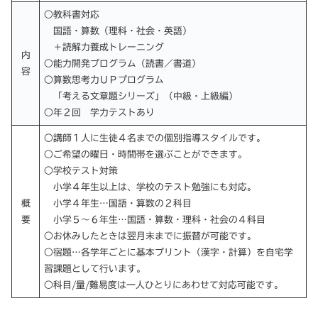
○教科書対応
国語・算数（理科・社会・英語）
＋読解力養成トレーニング
内
○能力開発プログラム（読書／書道）
容
○算数思考力ＵＰプログラム
「考える文章題シリーズ」（中級・上級編）
○年２回 学力テストあり
○講師１人に生徒４名までの個別指導スタイルです。
○ご希望の曜日・時間帯を選ぶことができます。
○学校テスト対策
小学４年生以上は、学校のテスト勉強にも対応。
概
小学４年生…国語・算数の２科目
要
小学５～６年生…国語・算数・理科・社会の４科目
○お休みしたときは翌月末までに振替が可能です。
○宿題…各学年ごとに基本プリント（漢字・計算）を自宅学
習課題として行います。
○科目/量/難易度は一人ひとりにあわせて対応可能です。