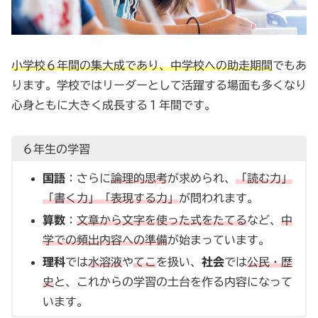
小学校６年間の集大成であり、中学校への助走期間
でもあ
ります。学校ではリーダーとして活躍する場面も多くなり
心身ともに大きく成長する１年間です。
６年生の学習
国語
：さらに
論理的思考
が求められ、
「読む力」
「書く力」「表現する力」
が問われます。
算数
：
文章から文字を使った式をたてる
など、
中
学での頻出内容への準備
が始まっています。
理科
では
水溶液
や
てこ
を扱い、
社会
では
公民・歴
史
と、これからの学習の土台を作る内容になって
います。