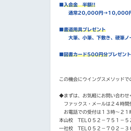
■
入会金 半額!!
通常20,000円→10,000
■
書道用具
プレゼント
大筆、小筆、下敷き、硬筆ノ
■
図書カード500円分
プレゼン
この機会にウイングスメソッドで
◆まずは、お気軽にお問い合わせ
ファックス・メールは２４時間
お電話での受付は１３時～２１
本山校 TEL０５２－７５１－５
一社校 TEL０５２－７０２－３