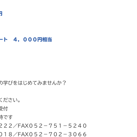
円
ート ４，０００円相当
ト
の学びをはじめてみませんか？
ください。
受付
時です
２２２／FAX０５２－７５１－５２４０
０１８／FAX０５２－７０２－３０６６